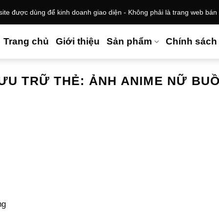
te được dùng để kinh doanh giao diện - Không phải là trang web bán
Trang chủ
Giới thiệu
Sản phẩm
Chính sách
ƯU TRỮ THẺ:
ẢNH ANIME NỮ BU
ng