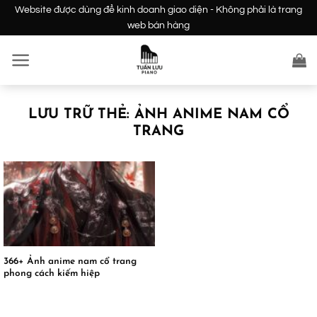
Bỏ
Website được dùng để kinh doanh giao diện - Không phải là trang
qua
web bán hàng
nội
dung
LƯU TRỮ THẺ:
ẢNH ANIME NAM CỔ
TRANG
366+ Ảnh anime nam cổ trang
phong cách kiếm hiệp