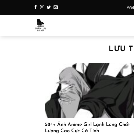
Bỏ
Webs
qua
nội
dung
LƯU T
584+ Ảnh Anime Girl Lạnh Lùng Chất
Lượng Cao Cực Cá Tính